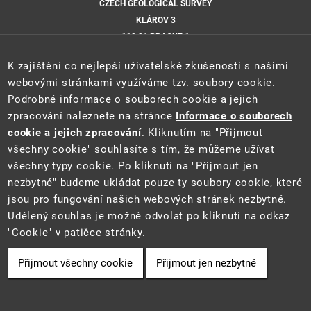
CZECH GEOLOGICAL SURVEY
KLÁROV 3
118 21 PRAGUE 1
CZECH REPUBLIC
K zajištění co nejlepší uživatelské zkušenosti s našimi
Hosted by
webovými stránkami využíváme tzv. soubory cookie.
Podrobné informace o souborech cookie a jejich
CZECH GEOLOGICAL SURVEY
zpracování naleznete na stránce
Informace o souborech
Email
cookie a jejich zpracování
. Kliknutím na "Přijmout
všechny cookie" souhlasíte s tím, že můžeme užívat
CLR@GEOLOGY.CZ
všechny typy cookie. Po kliknutí na "Přijmout jen
nezbytné" budeme ukládat pouze ty soubory cookie, které
jsou pro fungování našich webových stránek nezbytné.
Udělený souhlas je možné odvolat po kliknutí na odkaz
2025 ©
Centre for Lithospheric Research
·
Ministry of the Environment of
"Cookie" v patičce stránky.
the Czech Republic
Přijmout všechny cookie
Přijmout jen nezbytné
Cookie