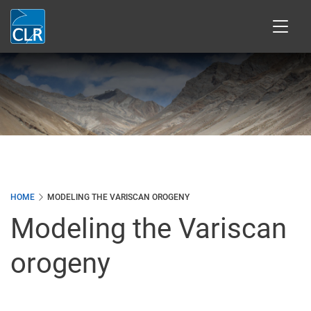
Přejít
k
hlavnímu
obsahu
HOME
MODELING THE VARISCAN OROGENY
Modeling the Variscan
orogeny