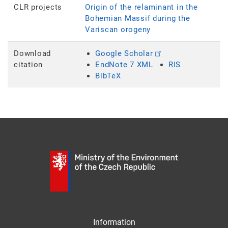
CLR projects
Origin of the relaminant in the
Bohemian Massif during the
Variscan orogeny
Download
Google Scholar
citation
EndNote 7 XML
RIS
BibTeX
Information