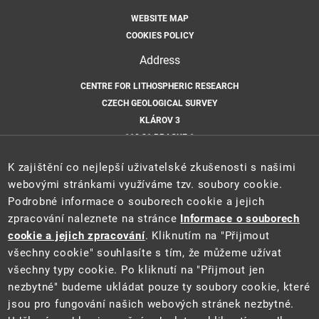
WEBSITE MAP
COOKIES POLICY
Address
CENTRE FOR LITHOSPHERIC RESEARCH
CZECH GEOLOGICAL SURVEY
KLÁROV 3
118 21 PRAGUE 1
CZECH REPUBLIC
K zajištění co nejlepší uživatelské zkušenosti s našimi
Hosted by
webovými stránkami využíváme tzv. soubory cookie.
Podrobné informace o souborech cookie a jejich
CZECH GEOLOGICAL SURVEY
zpracování naleznete na stránce
Informace o souborech
Email
cookie a jejich zpracování
. Kliknutím na "Přijmout
všechny cookie" souhlasíte s tím, že můžeme užívat
CLR@GEOLOGY.CZ
všechny typy cookie. Po kliknutí na "Přijmout jen
nezbytné" budeme ukládat pouze ty soubory cookie, které
jsou pro fungování našich webových stránek nezbytné.