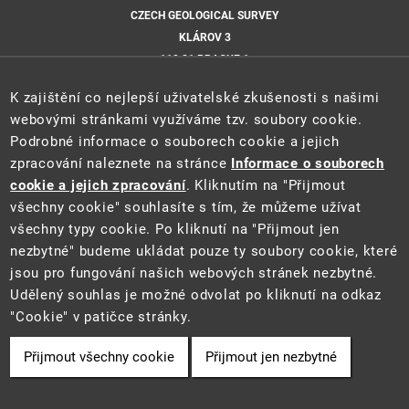
CZECH GEOLOGICAL SURVEY
KLÁROV 3
118 21 PRAGUE 1
CZECH REPUBLIC
K zajištění co nejlepší uživatelské zkušenosti s našimi
Hosted by
webovými stránkami využíváme tzv. soubory cookie.
Podrobné informace o souborech cookie a jejich
CZECH GEOLOGICAL SURVEY
zpracování naleznete na stránce
Informace o souborech
Email
cookie a jejich zpracování
. Kliknutím na "Přijmout
všechny cookie" souhlasíte s tím, že můžeme užívat
CLR@GEOLOGY.CZ
všechny typy cookie. Po kliknutí na "Přijmout jen
nezbytné" budeme ukládat pouze ty soubory cookie, které
jsou pro fungování našich webových stránek nezbytné.
Udělený souhlas je možné odvolat po kliknutí na odkaz
2025 ©
Centre for Lithospheric Research
·
Ministry of the Environment of
"Cookie" v patičce stránky.
the Czech Republic
Přijmout všechny cookie
Přijmout jen nezbytné
Cookie